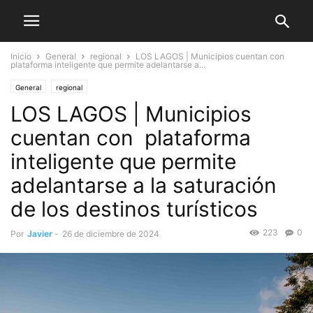
Inicio
General
regional
LOS LAGOS | Municipios cuentan con
plataforma inteligente que permite adelantarse a...
General
regional
LOS LAGOS | Municipios
cuentan con plataforma
inteligente que permite
adelantarse a la saturación
de los destinos turísticos
223
0
Por
Javier
-
26 de diciembre de 2024