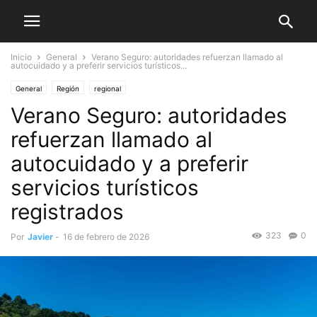
Inicio
General
Verano Seguro: autoridades refuerzan llamado al
autocuidado y a preferir servicios turísticos...
General
Región
regional
Verano Seguro: autoridades
refuerzan llamado al
autocuidado y a preferir
servicios turísticos
registrados
323
0
Por
Javier
-
16 de febrero de 2026