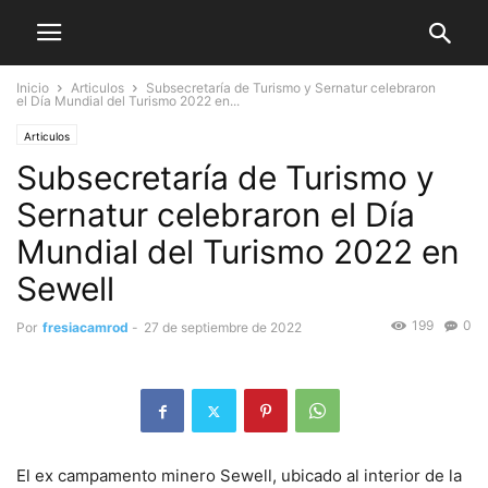
Inicio
Articulos
Subsecretaría de Turismo y Sernatur celebraron
el Día Mundial del Turismo 2022 en...
Articulos
Subsecretaría de Turismo y
Sernatur celebraron el Día
Mundial del Turismo 2022 en
Sewell
199
0
Por
fresiacamrod
-
27 de septiembre de 2022
El ex campamento minero Sewell, ubicado al interior de la