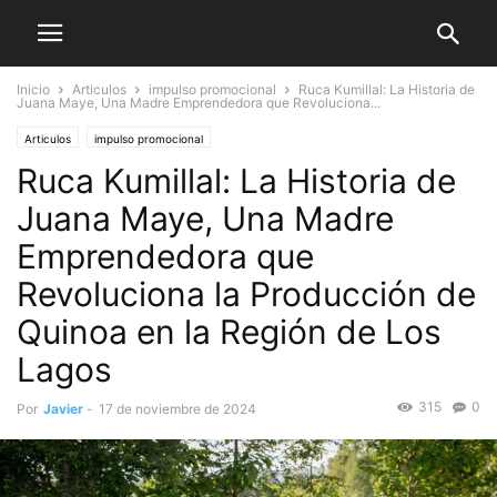
Inicio
Articulos
impulso promocional
Ruca Kumillal: La Historia de
Juana Maye, Una Madre Emprendedora que Revoluciona...
Articulos
impulso promocional
Ruca Kumillal: La Historia de
Juana Maye, Una Madre
Emprendedora que
Revoluciona la Producción de
Quinoa en la Región de Los
Lagos
315
0
Por
Javier
-
17 de noviembre de 2024