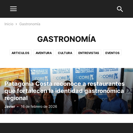
Inicio
Gastronomía
GASTRONOMÍA
ARTICULOS
AVENTURA
CULTURA
ENTREVISTAS
EVENTOS
GADGETS
GASTRONOMÍA
GENERAL
HISTORIA
INNOVACIÓN
INTERNACIONAL
NACIONAL
NATURALEZA
OPINIÓN
REGIÓN
TURISMO
Patagonia Costa reconoce a restaurantes
que fortalecen la identidad gastronómica
regional
Javier
-
16 de febrero de 2026