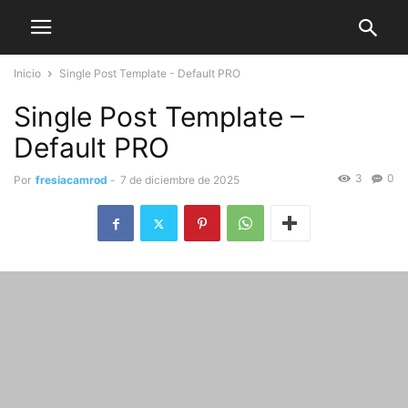
Inicio
Single Post Template - Default PRO
Single Post Template –
Default PRO
3
0
Por
fresiacamrod
-
7 de diciembre de 2025