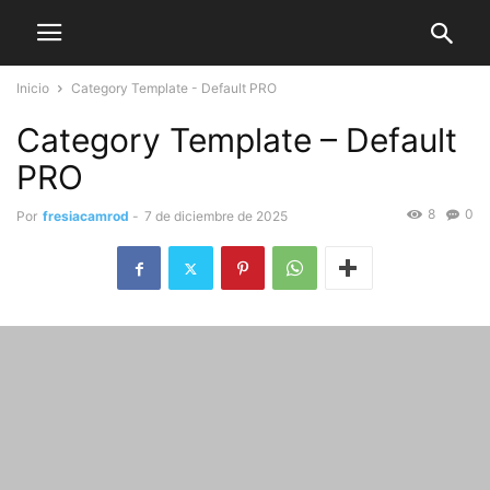
Inicio
Category Template - Default PRO
Category Template – Default
PRO
8
0
Por
fresiacamrod
-
7 de diciembre de 2025