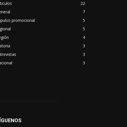
ticulos
22
eneral
7
mpulso promocional
5
gional
5
egión
4
storia
3
trevistas
3
acional
3
ÍGUENOS