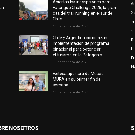
Abiertas las inscripciones para
Ar
ran
Futangue Challenge 2026, la gran
G
e
cita del trail running en el sur de
Chile
i
16 de febrero de 2026
re
Chile y Argentina comienzan
R
implementación de programa
Hi
binacional para potenciar
el turismo en la Patagonia
En
16 de febrero de 2026
N
Exitosa apertura de Museo
MUPA en su primer fin de
semana
16 de febrero de 2026
BRE NOSOTROS
S