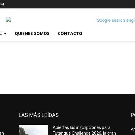
ow!
L
QUIENES SOMOS
CONTACTO
LAS MÁS LEÍDAS
P
Abiertas las inscripciones para
Ar
ran
Futangue Challenge 2026, la gran