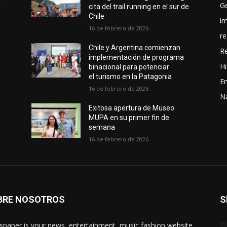
G
e
cita del trail running en el sur de
Chile
i
16 de febrero de 2026
re
Chile y Argentina comienzan
R
implementación de programa
Hi
binacional para potenciar
el turismo en la Patagonia
En
16 de febrero de 2026
N
Exitosa apertura de Museo
MUPA en su primer fin de
semana
16 de febrero de 2026
BRE NOSOTROS
S
paper is your news, entertainment, music fashion website.