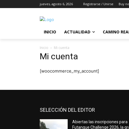
jueves, agosto 6, 2026
Registrarse / Unirse
Buy n
INICIO
ACTUALIDAD
CAMINO REA
Inicio
Mi cuenta
Mi cuenta
[woocommerce_my_account]
SELECCIÓN DEL EDITOR
Abiertas las inscripciones para
Futangue Challenge 2026, la g