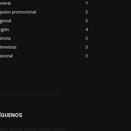
eneral
7
mpulso promocional
5
gional
5
egión
4
storia
3
trevistas
3
acional
3
ÍGUENOS