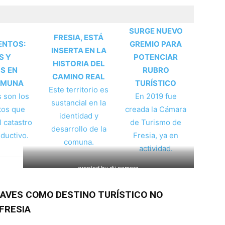
SURGE NUEVO
FRESIA, ESTÁ
ENTOS:
GREMIO PARA
INSERTA EN LA
S Y
POTENCIAR
HISTORIA DEL
OS
EN
RUBRO
CAMINO REAL
OMUNA
TURÍSTICO
Este territorio es
 son los
En 2019 fue
sustancial en la
tos que
creada la Cámara
identidad y
 catastro
de Turismo de
desarrollo de la
ductivo.
Fresia, ya en
comuna.
actividad.
created by dji camera
LAVES COMO DESTINO TURÍSTICO NO
FRESIA