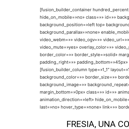
[fusion_builder_container hundred_perce
hide_on_mobile=»no» class=»» id=»» bac
background_position=»left top» backgrou
background_parallax=»none» enable_mobil
video_webm=»» video_ogv=»» video_url=»» 
video_mute=»yes» overlay_color=»» video
border_color=»» border_style=»solid» ma
padding_right=»» padding_bottom=»45px» p
[fusion_builder_column type=»1_1″ layout=»
background_color=»» border_size=»» borde
background_image=»» background_repeat=
margin_bottom=»0px» class=»» id=»» anim
animation_direction=»left» hide_on_mobil
last=»no» hover_type=»none» link=»» border
FRESIA, UNA C