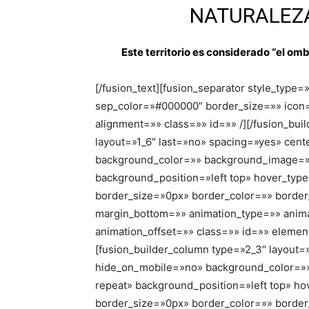
NATURALEZA
Este territorio es considerado “el om
[/fusion_text][fusion_separator style_type
sep_color=»#000000″ border_size=»» icon=»
alignment=»» class=»» id=»» /][/fusion_bui
layout=»1_6″ last=»no» spacing=»yes» cen
background_color=»» background_image=»
background_position=»left top» hover_type
border_size=»0px» border_color=»» border
margin_bottom=»» animation_type=»» anima
animation_offset=»» class=»» id=»» elemen
[fusion_builder_column type=»2_3″ layout=
hide_on_mobile=»no» background_color=»
repeat» background_position=»left top» ho
border_size=»0px» border_color=»» border