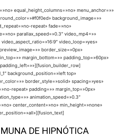
nt=»no» equal_height_columns=»no» menu_anchor=»»
kground_color=»#f0f0ed» background_image=»»
nd_repeat=»no-repeat» fade=»no»
e=»no» parallax_speed=»0.3″ video_mp4=»»
video_aspect_ratio=»16:9″ video_loop=»yes»
_preview_image=»» border_size=»0px»
rgin_top=»» margin_bottom=»» padding_top=»60px»
adding_left=»»][fusion_builder_row]
1_1″ background_position=»left top»
r_color=»» border_style=»solid» spacing=»yes»
»no-repeat» padding=»» margin_top=»0px»
ation_type=»» animation_speed=»0.3″
e=»no» center_content=»no» min_height=»none»
_position=»all»][fusion_text]
OMUNA DE HIPNÓTICA