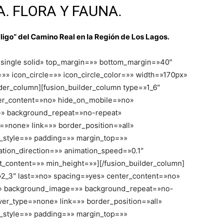
. FLORA Y FAUNA.
bligo” del Camino Real en la Región de Los Lagos.
=»single solid» top_margin=»» bottom_margin=»40″
» icon_circle=»» icon_circle_color=»» width=»170px»
lder_column][fusion_builder_column type=»1_6″
ter_content=»no» hide_on_mobile=»no»
» background_repeat=»no-repeat»
=»none» link=»» border_position=»all»
_style=»» padding=»» margin_top=»»
tion_direction=»» animation_speed=»0.1″
t_content=»» min_height=»»][/fusion_builder_column]
»2_3″ last=»no» spacing=»yes» center_content=»no»
» background_image=»» background_repeat=»no-
ver_type=»none» link=»» border_position=»all»
_style=»» padding=»» margin_top=»»