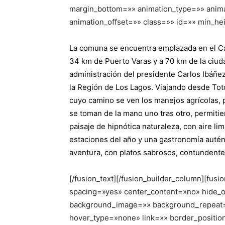
margin_bottom=»» animation_type=»» anima
animation_offset=»» class=»» id=»» min_hei
La comuna se encuentra emplazada en el Cam
34 km de Puerto Varas y a 70 km de la ciud
administración del presidente Carlos Ibáñe
la Región de Los Lagos. Viajando desde Toto
cuyo camino se ven los manejos agrícolas, 
se toman de la mano uno tras otro, permiti
paisaje de hipnótica naturaleza, con aire li
estaciones del año y una gastronomía autént
aventura, con platos sabrosos, contundente
[/fusion_text][/fusion_builder_column][fusi
spacing=»yes» center_content=»no» hide_
background_image=»» background_repeat=»
hover_type=»none» link=»» border_positio