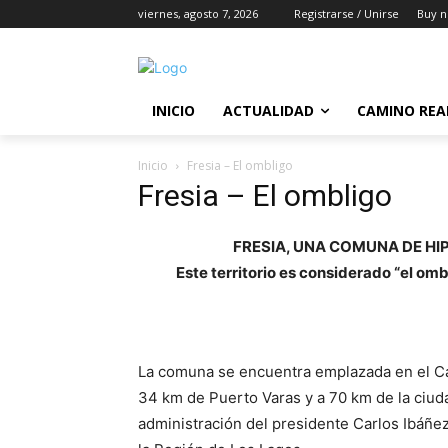
viernes, agosto 7, 2026
Registrarse / Unirse
Buy n
INICIO
ACTUALIDAD
CAMINO REA
Inicio
Fresia – El ombligo
Fresia – El ombligo
FRESIA, UNA COMUNA DE HI
Este territorio es considerado “el om
La comuna se encuentra emplazada en el Cam
34 km de Puerto Varas y a 70 km de la ciud
administración del presidente Carlos Ibáñe