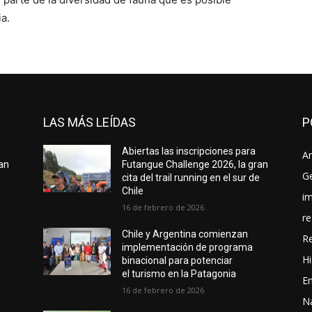
a.
LAS MÁS LEÍDAS
P
Abiertas las inscripciones para
Ar
ran
Futangue Challenge 2026, la gran
G
e
cita del trail running en el sur de
Chile
i
16 de febrero de 2026
re
Chile y Argentina comienzan
R
implementación de programa
Hi
binacional para potenciar
el turismo en la Patagonia
En
16 de febrero de 2026
N