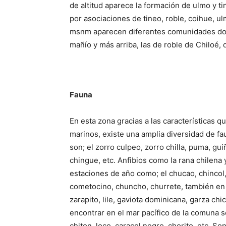
de altitud aparece la formación de ulmo y t
por asociaciones de tineo, roble, coihue, ul
msnm aparecen diferentes comunidades don
mañío y más arriba, las de roble de Chiloé, 
Fauna
En esta zona gracias a las características q
marinos, existe una amplia diversidad de 
son; el zorro culpeo, zorro chilla, puma, gu
chingue, etc. Anfibios como la rana chilena 
estaciones de año como; el chucao, chincol, 
cometocino, chuncho, churrete, también en
zarapito, lile, gaviota dominicana, garza ch
encontrar en el mar pacífico de la comuna s
chiton, loco, caracol negro, chorito, etc. S