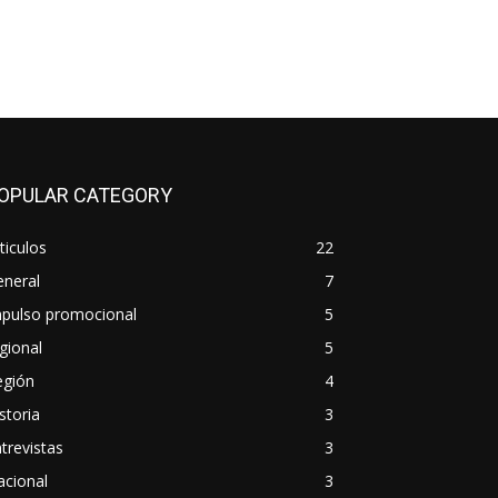
OPULAR CATEGORY
ticulos
22
eneral
7
mpulso promocional
5
gional
5
egión
4
storia
3
trevistas
3
acional
3