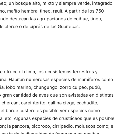
ineo; un bosque alto, mixto y siempre verde, integrado
mo, mañío hembra, tineo, raulí. A partir de los 750
de destacan las agrupaciones de coihue, tineo,
de alerce o de ciprés de las Guaitecas.
ue ofrece el clima, los ecosistemas terrestres y
fauna. Habitan numerosas especies de mamíferos como
iña, lobo marino, chungungo, zorro culpeo, pudú,
y gran cantidad de aves que son avistadas en distintas
chercán, carpinterito, gallina ciega, cachudito,
 el borde costero es posible ver especies como
ica, etc. Algunas especies de crustáceos que es posible
on; la pancora, picoroco, cirripedio, moluscos como; el
on parte de la diversidad de fauna que es posible